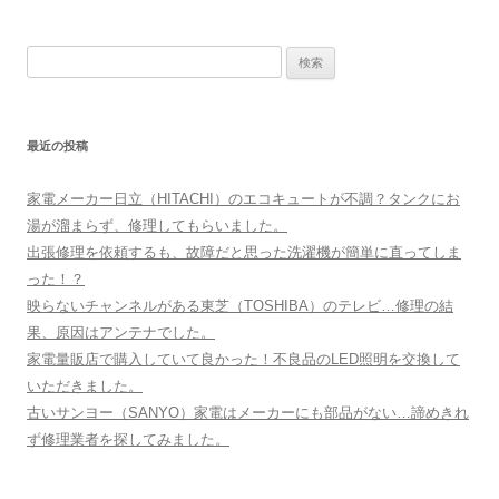
ナ
ビ
検
ゲ
索
ー
:
シ
最近の投稿
ョ
ン
家電メーカー日立（HITACHI）のエコキュートが不調？タンクにお
湯が溜まらず、修理してもらいました。
出張修理を依頼するも、故障だと思った洗濯機が簡単に直ってしま
った！？
映らないチャンネルがある東芝（TOSHIBA）のテレビ…修理の結
果、原因はアンテナでした。
家電量販店で購入していて良かった！不良品のLED照明を交換して
いただきました。
古いサンヨー（SANYO）家電はメーカーにも部品がない…諦めきれ
ず修理業者を探してみました。