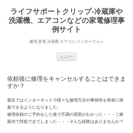
ライフサポートクリップ-冷蔵庫や
洗濯機、エアコンなどの家電修理事
例サイト
修理,家電,冷蔵庫,エアコン,インターフォン
コ
メニュー
ン
テ
ン
ツ
へ
依頼後に修理をキャンセルすることはできま
ス
キ
すか？
ッ
プ
最近ではインターネットで様々な修理方法や事例等を簡単に検
索できるようになりました。
修理依頼のご予約をした後で不調の原因がわかった・・・ご家
庭内で対処できてしまった・・・そんな経験はありませんか？