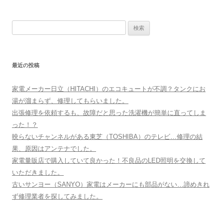
ナ
ビ
検
ゲ
索
ー
:
シ
最近の投稿
ョ
ン
家電メーカー日立（HITACHI）のエコキュートが不調？タンクにお
湯が溜まらず、修理してもらいました。
出張修理を依頼するも、故障だと思った洗濯機が簡単に直ってしま
った！？
映らないチャンネルがある東芝（TOSHIBA）のテレビ…修理の結
果、原因はアンテナでした。
家電量販店で購入していて良かった！不良品のLED照明を交換して
いただきました。
古いサンヨー（SANYO）家電はメーカーにも部品がない…諦めきれ
ず修理業者を探してみました。